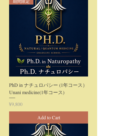
期間限定
PhD in ナチュロパシー (1年コース）
Unani medicine(1年コース)
Price
¥9,800
Add to Cart