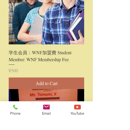
学生会員：WNF加盟費 Student
Member: WNF Membership Fee
Price
¥500
Add to Cart
Phone
Email
YouTube