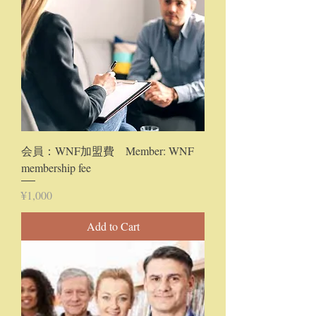
会員：WNF加盟費 Member: WNF
membership fee
Price
¥1,000
Add to Cart