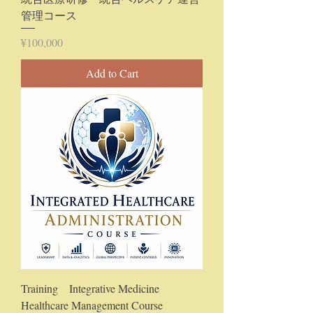
管理コース
Price
¥100,000
Add to Cart
Training Integrative Medicine
Healthcare Management Course