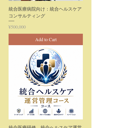
統合医療病院向け：統合ヘルスケア
コンサルティング
Price
¥500,000
Add to Cart
統合医療研修 統合ヘルスケア運営