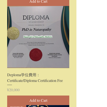
Add to Cart
Deploma学位費用：
Certificate/Diploma Certification Fee
Price
¥20,000
Add to Cart