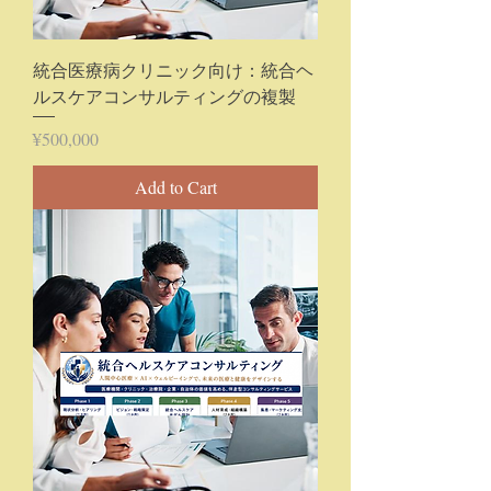
統合医療病クリニック向け：統合ヘ
ルスケアコンサルティングの複製
Price
¥500,000
Add to Cart