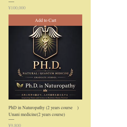
Price
¥100,000
Add to Cart
PhD in Naturopathy (2 years course )
Unani medicine(2 years course)
Price
¥9,800