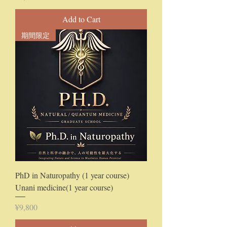
Add to Cart
期間限定
PhD in Naturopathy (1 year course)
Unani medicine(1 year course)
Price
¥9,800