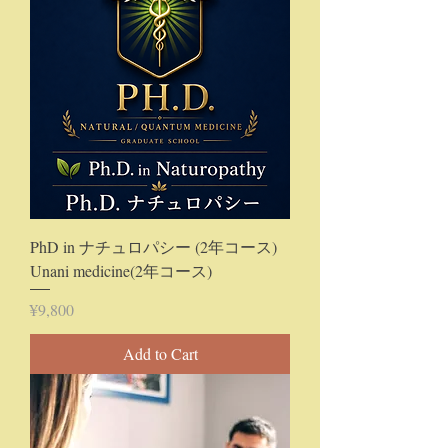
PhD in ナチュロパシー (2年コース)
Unani medicine(2年コース)
Price
¥9,800
Add to Cart