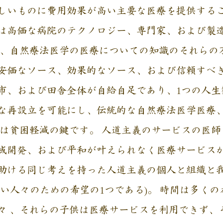
しいものに費用効果が高い主要な医療を提供する
は高価な病院のテクノロジー、専門家、および製
で、自然療法医学の医療についての知識のそれらの
安価なソース、効果的なソース、および信頼すべき
市、および田舎全体が自給自足であり、1つの人生
な再設立を可能にし、伝統的な自然療法医学医療
育は貧困軽減の鍵です。 人道主義のサービスの医
域開発、および平和が叶えられなく医療サービス
助ける同じ考えを持った人道主義の個人と組織と我
い人々のための希望の1つである)。 時間は多くの
々 、それらの子供は医療サービスを利用できず、