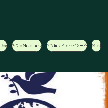
cine
PhD in Naturopathy
PhD in ナチュロパシー科
More