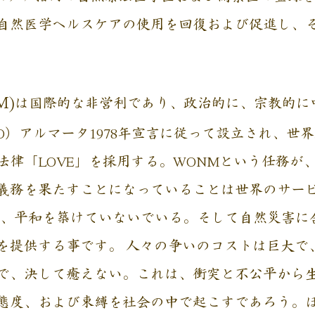
自然医学ヘルスケアの使用を回復および促進し、
M)
は国際的な非営利であり、政治的に、宗教的に
O）アルマータ1978年宣言に従って設立され、世
法律「LOVE」を採用する。WONMという任務が
義務を果たすことになっていることは世界のサー
れ、平和を築けていないでいる。そして自然災害に
を提供する事です。 人々の争いのコストは巨大で
で、決して癒えない。これは、衝突と不公平から
態度、および束縛を社会の中で起こすであろう。