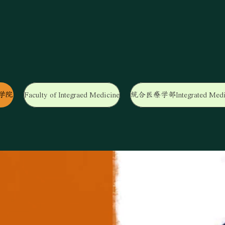
学院
Faculty of Integraed Medicine
統合医療学部Integrated Medi